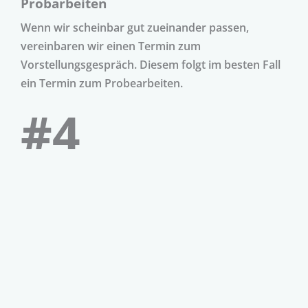
Probarbeiten
Wenn wir scheinbar gut zueinander passen,
vereinbaren wir einen Termin zum
Vorstellungsgespräch. Diesem folgt im besten Fall
ein Termin zum Probearbeiten.
#4
Ein Medizin Pionier werden
Wenn alles passt und wir uns einig sind, heißen wir
Dich herzlich im Team willkommen und machen
ein Onboarding.