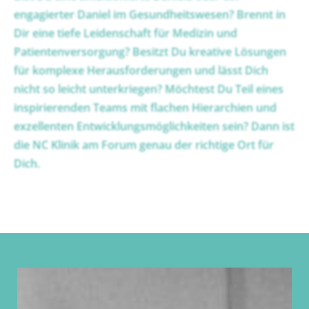
engagierter Daniel im Gesundheitswesen? Brennt in
Dir eine tiefe Leidenschaft für Medizin und
Patientenversorgung? Besitzt Du kreative Lösungen
für komplexe Herausforderungen und lässt Dich
nicht so leicht unterkriegen? Möchtest Du Teil eines
inspirierenden Teams mit flachen Hierarchien und
exzellenten Entwicklungsmöglichkeiten sein? Dann ist
die NC Klinik am Forum genau der richtige Ort für
Dich.