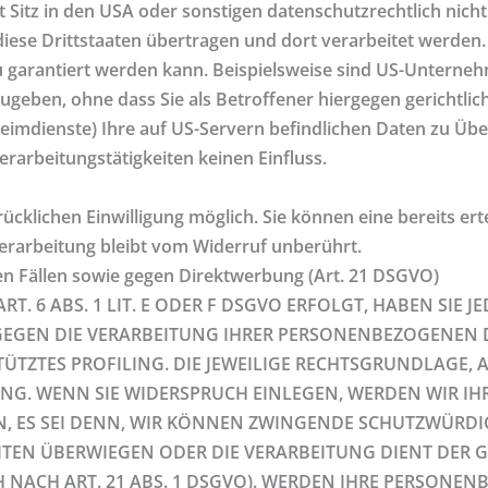
tz in den USA oder sonstigen datenschutzrechtlich nicht 
iese Drittstaaten übertragen und dort verarbeitet werden. 
 garantiert werden kann. Beispielsweise sind US-Unterneh
eben, ohne dass Sie als Betroffener hiergegen gerichtlic
heimdienste) Ihre auf US-Servern befindlichen Daten zu Ü
rarbeitungstätigkeiten keinen Einfluss.
klichen Einwilligung möglich. Sie können eine bereits ertei
erarbeitung bleibt vom Widerruf unberührt.
n Fällen sowie gegen Direktwerbung (Art. 21 DSGVO)
6 ABS. 1 LIT. E ODER F DSGVO ERFOLGT, HABEN SIE JE
, GEGEN DIE VERARBEITUNG IHRER PERSONENBEZOGENEN
TÜTZTES PROFILING. DIE JEWEILIGE RECHTSGRUNDLAGE,
NG. WENN SIE WIDERSPRUCH EINLEGEN, WERDEN WIR IH
, ES SEI DENN, WIR KÖNNEN ZWINGENDE SCHUTZWÜRDI
IHEITEN ÜBERWIEGEN ODER DIE VERARBEITUNG DIENT D
NACH ART. 21 ABS. 1 DSGVO). WERDEN IHRE PERSONEN